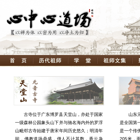
心中心道场
首页
历代祖师
心中心学堂
心中
天堂山元音古寺
古寺位于广东博罗县天堂山，亦处于国家
山东
一级森林公园象头山下并与驰名海内外的罗浮
是全国第
山毗邻古寺始建于唐宋年间历史悠久；明清年
是一个传
间，佛教道场鼎盛，僧人不计其数，香云袅
205米