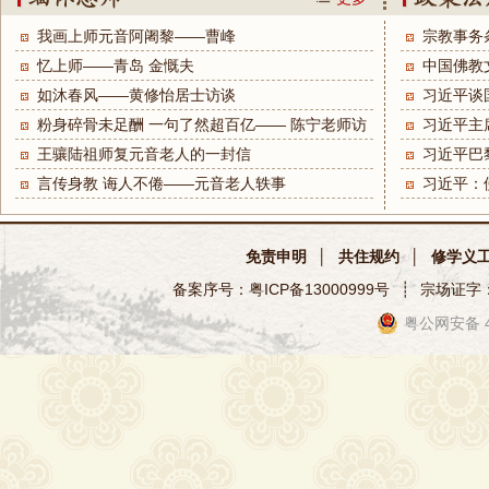
我画上师元音阿阇黎——曹峰
宗教事务
忆上师——青岛 金慨夫
中国佛教
如沐春风——黄修怡居士访谈
习近平谈
粉身碎骨未足酬 一句了然超百亿—— 陈宁老师访
习近平主
谈
王骧陆祖师复元音老人的一封信
习近平巴
言传身教 诲人不倦——元音老人轶事
习近平：
免责申明
│
共住规约
│
修学义
备案序号：
粤ICP备13000999号
┊
宗场证字：(
粤公网安备 44