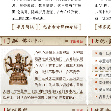
袅、晨钟暮鼓、梵音嘹绕。这里曾有“万家
山”之称
田”之美誉。随着岁月流逝，古寺几经兴衰，
八宿中玄
至上世纪末只剩残迹…
载：“北宫
每月简讯
元音禅寺详细介绍
了解心中心
详细介绍
心中心法属上上乘密法，为密宗
道生法
最高之第四真如门，其修法以明
净慧老
心见性为首要目的，成就无相悉
本焕老
地。此法不取于相，亦不离于
徐恒志
相，三分之二靠佛力，三分之一
南怀瑾
为自力，先从第八识起修，首破
吴立民
无明，后降盖障，于短时间内可使行者打开本来，证
吕香光
得根本。以法而论属于密部，唯可使行者直证心..
怀念恩师
更多